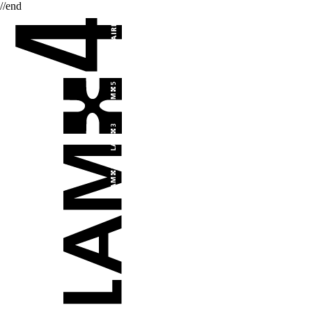
//end
L'AUTRE MUSIQUE REVUE
MAKING T
SILENT
MACHINES, REVER